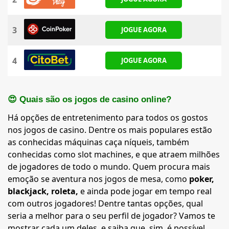
3
JOGUE AGORA
4
JOGUE AGORA
😍 Quais são os jogos de casino online?
Há opções de entretenimento para todos os gostos
nos jogos de casino. Dentre os mais populares estão
as conhecidas máquinas caça níqueis, também
conhecidas como slot machines, e que atraem milhões
de jogadores de todo o mundo. Quem procura mais
emoção se aventura nos jogos de mesa, como
poker,
blackjack, roleta,
e ainda pode jogar em tempo real
com outros jogadores! Dentre tantas opções, qual
seria a melhor para o seu perfil de jogador? Vamos te
mostrar cada um deles, e saiba que, sim, é possível