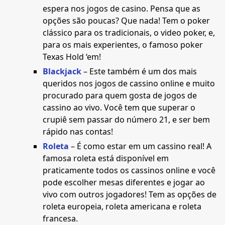
espera nos jogos de casino. Pensa que as
opções são poucas? Que nada! Tem o poker
clássico para os tradicionais, o video poker, e,
para os mais experientes, o famoso poker
Texas Hold ‘em!
Blackjack
– Este também é um dos mais
queridos nos jogos de cassino online e muito
procurado para quem gosta de jogos de
cassino ao vivo. Você tem que superar o
crupiê sem passar do número 21, e ser bem
rápido nas contas!
Roleta
– É como estar em um cassino real! A
famosa roleta está disponível em
praticamente todos os cassinos online e você
pode escolher mesas diferentes e jogar ao
vivo com outros jogadores! Tem as opções de
roleta europeia, roleta americana e roleta
francesa.