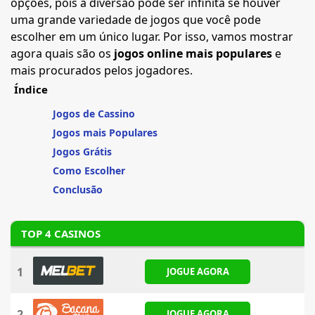
opções, pois a diversão pode ser infinita se houver
uma grande variedade de jogos que você pode
escolher em um único lugar. Por isso, vamos mostrar
agora quais são os
jogos online mais populares
e
mais procurados pelos jogadores.
Índice
Jogos de Cassino
Jogos mais Populares
Jogos Grátis
Como Escolher
Conclusão
TOP 4 CASINOS
1
JOGUE AGORA
2
JOGUE AGORA