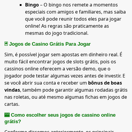
Bingo
– O bingo nos remete a momentos
especiais com amigos e familiares, mas saiba
que você pode reunir todos eles para jogar
online! As regras são praticamente as
mesmas do jogo tradicional.
🃏 Jogos de Casino Grátis Para Jogar
Sim, é possível jogar sem apostas em dinheiro real. É
muito fácil encontrar jogos de slots grátis, pois os
cassinos online oferecem a versão demo, que o
jogador pode testar algumas vezes antes de investir. E
se você abrir sua conta e receber um
bônus de boas
vindas
, também pode garantir algumas rodadas grátis
nas roletas, ou até mesmo algumas fichas em jogos de
cartas.
🎰 Como escolher seus jogos de cassino online
grátis?